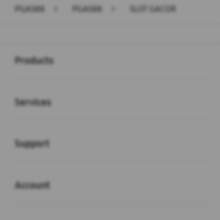
PGAS88
>
PGAS88
>
SLOT GACOR
Buka
Footer Navigation
Products
Buka
Services
Buka
Support
Buka
Account
Buka