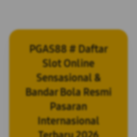
PGAS88 # Daftar
Slot Online
Sensasional &
Bandar Bola Resmi
Pasaran
Internasional
Terbaru 2026