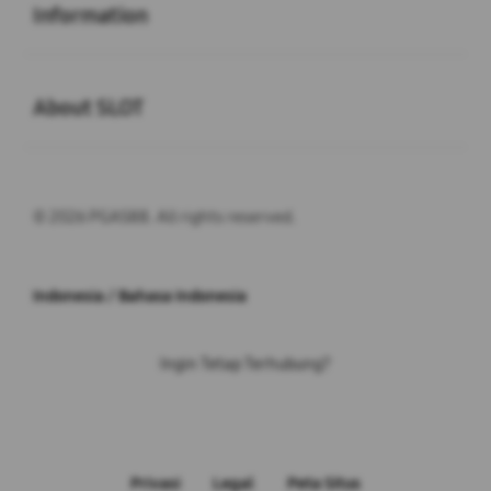
Information
Buka
About SLOT
© 2026 PGAS88. All rights reserved.
Indonesia / Bahasa Indonesia
Ingin Tetap Terhubung?
Privasi
Legal
Peta Situs